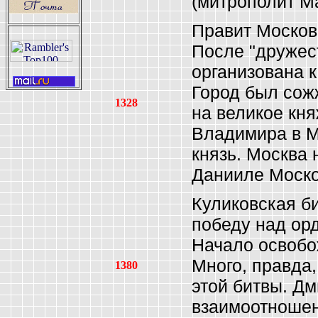
(митрополит М
Правит Москов
После "дружес
организована к
Город был сож
1328
на великое кн
Владимира в М
князь. Москва 
Данииле Моско
Куликовская б
победу над ор
Начало освобо
Много, правда
1380
этой битвы. Дм
взаимоотношен