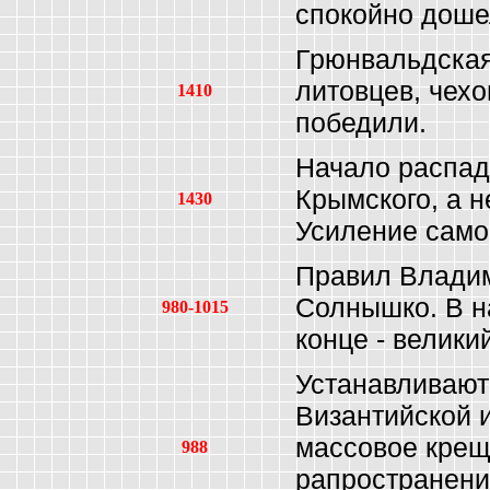
спокойно дошел
Грюнвальдская
литовцев, чехо
1410
победили.
Начало распад
Крымского, а н
1430
Усиление само
Правил Владим
Солнышко. В н
980-1015
конце - велики
Устанавливают
Византийской 
массовое крещ
988
рапространени