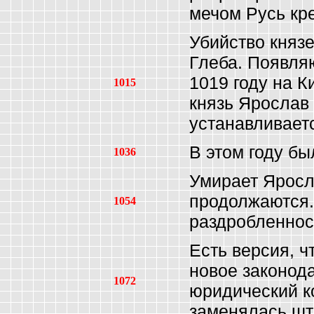
мечом Русь кре
Убийство княз
Глеба. Появля
1019 году на К
1015
князь Ярослав
устанавливает
В этом году б
1036
Умирает Яросл
продолжаются.
1054
раздробленнос
Есть версия, ч
новое законод
1072
юридический к
заменялась шт