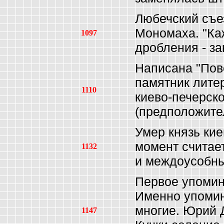
Любечский съе
Мономаха. "Ка
1097
дробления - з
Написана "Пов
памятник лите
1110
киево-печерск
(предположите
Умер князь ки
момент считае
1132
и междоусобны
Первое упомин
Именно упомин
многие. Юрий 
1147