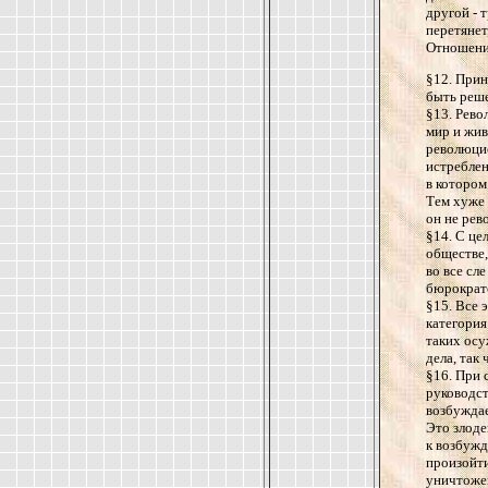
другой - 
перетянет
Отношени
§12. Прин
быть реше
§13. Рево
мир и жив
революцио
истреблен
в котором
Тем хуже 
он не рев
§14. С це
обществе,
во все сл
бюрократс
§15. Все 
категория
таких осу
дела, та
§16. При 
руководст
возбуждае
Это злоде
к возбужд
произойти
уничтожен