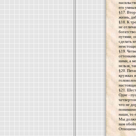
насильств
его умных
§17. Втор
жизнь, да
§18. К тр
не отлич
богатство
путями; о
сделать и
неистощи
§19. Четв
оттенками
ними, а м
нельзя, т
§20. Пята
кружках и
головолом
настояща
§21. Шест
Одне - пу
четвертою
что не до
понимания
наши, то 
Мы должны
нам обойт
Отношени