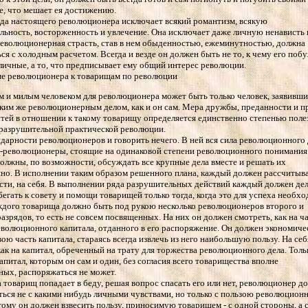
е, что мешает ея достижению.
да настоящего революционера исключает всякий романтизм, всякую
льность, восторженность и увлечение. Она исключает даже личную ненависть 
еволюционерная страсть, став в нем обыденностью, ежеминутностью, должна
ся с холодным расчетом. Всегда и везде он должен быть не то, к чему его по
личные, а то, что предписывает ему общий интерес революции.
е революционера к товарищам по революции
м и милым человеком для революционера может быть только человек, заявивши
аким же революционерным делом, как и он сам. Мера дружбы, преданности и 
тей в отношении к такому товарищу определяется единственно степенью поле
еразрушительной практической революции.
идарности революционеров и говорить нечего. В ней вся сила революционного 
-революционеры, стоящие на одинаковой степени революционного понимания
должны, по возможности, обсуждать все крупные дела вместе и решать их
о. В исполнении таким образом решенного плана, каждый должен рассчитыва
ти, на себя. В выполнении ряда разрушительных действий каждый должен де
бегать к совету и помощи товарищей только тогда, когда это для успеха необхо
ждого товарища должно быть под рукою несколько революционеров второго и
разрядов, то есть не совсем посвященных. На них он должен смотреть, как на ч
волюционного капитала, отданного в его распоряжение. Он должен экономиче
вою часть капитала, стараясь всегда извлечь из него наибольшую пользу. На себ
как на капитал, обреченный на трату для торжества революционного дела. Толь
капитал, которым он сам и один, без согласия всего товарищества вполне
ых, распоряжаться не может.
а товарищ попадает в беду, решая вопрос спасать его или нет, революционер д
ься не с какими нибудь личными чувствами, но только с пользою революцион
тому он должен взвесить пользу, приносимую товарищем - с одной стороны, а 