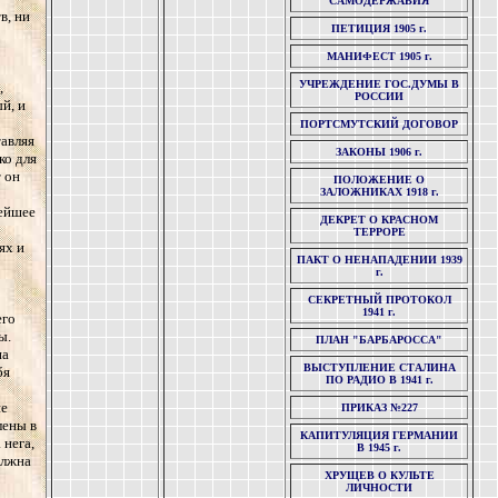
САМОДЕРЖАВИЯ
в, ни
ПЕТИЦИЯ 1905 г.
МАНИФЕСТ 1905 г.
УЧРЕЖДЕНИЕ ГОС.ДУМЫ В
,
РОССИИ
й, и
ПОРТСМУТСКИЙ ДОГОВОР
тавляя
ЗАКОНЫ 1906 г.
ко для
т он
ПОЛОЖЕНИЕ О
ЗАЛОЖНИКАХ 1918 г.
нейшее
ДЕКРЕТ О КРАСНОМ
ТЕРРОРЕ
ях и
ПАКТ О НЕНАПАДЕНИИ 1939
г.
СЕКРЕТНЫЙ ПРОТОКОЛ
1941 г.
его
ы.
ПЛАН "БАРБАРОССА"
на
ВЫСТУПЛЕНИЕ СТАЛИНА
бя
ПО РАДИО В 1941 г.
ие
ПРИКАЗ №227
лены в
КАПИТУЛЯЦИЯ ГЕРМАНИИ
 нега,
В 1945 г.
олжна
ХРУЩЕВ О КУЛЬТЕ
ЛИЧНОСТИ