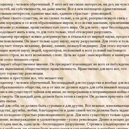
юционер - человек обреченный. У него нет ни своих интересов, ни дел, ни чувст
остей, ни собственности, ни даже имени. Все в нем поглощено единственным
ельным интересом, единою мыслью, единою страстью - революцией.
лубине своего существа, не на словах только, а на деле, разорвал всякую связь с
им порядком и со всем образованным миром, и со всеми законами, приличиями
тыми условиями, нравственностью этого мира. Он для него - враг беспощадны
родолжает жить в нем, то для того только, чтоб его вернее разрушить.
юционер презирает всякое доктринерство и отказался от мирной науки, предос
м поколениям. Он знает только одну науку, науку разрушения. Для этого и толь
 изучает теперь механику, физику, химию, пожалуй медицину. Для этого изучае
ощно живую науку людей, характеров, положений и всех условий настоящего
ного строя, во всех возможных слоях. Цель же одна - наискорейшее и наивер
е этого поганого строя.
езирает общественное мнение. Он презирает и ненавидит во всех ея побуждени
ях нынешнюю общественную нравственность. Нравственно для него все, что
ует торжеству революции.
венно и преступно все, что мешает ему.
юционер - человек обреченный. Беспощадный для государства и вообще для вс
образованного общества, он и от них не должен ждать для себя никакой пощад
и и им существует тайная или явная, но непрерывная и непримиримая война 
а смерть. Он каждый день должен быть готов к смерти. Он должен приучить се
ать пытки.
ый для себя, он должен быть суровым и для других. Все нежные, изнеживающ
одства, дружбы, любви, благодарности и даже самой чести должны быть задав
ю холодною страстью революционного дела. Для него существует только одна
ение, вознаграждение и удовлетворение - успех революции. Денно и нощно д
го одна мысль, одна цель - беспощадное разрушение. Стремясь хладнокровно и
 к этой цели, он должен быть всегда готов и сам погибнуть и погубить своими