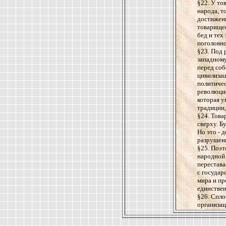
§22. У то
народа, т
достижен
товарищес
бед и тех
поголовн
§23. Под
западному
перед соб
цивилизац
политичес
революцио
которая у
традиции,
§24. Това
сверху. Б
Но это - 
разрушен
§25. Поэт
народной 
перестава
с государ
мира и пр
единстве
§26. Спло
организац