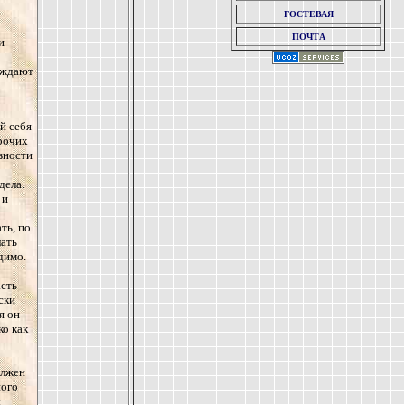
ГОСТЕВАЯ
ПОЧТА
и
буждают
й себя
прочих
зности
дела.
 и
ть, по
лать
димо.
асть
ски
я он
ко как
олжен
ного
с