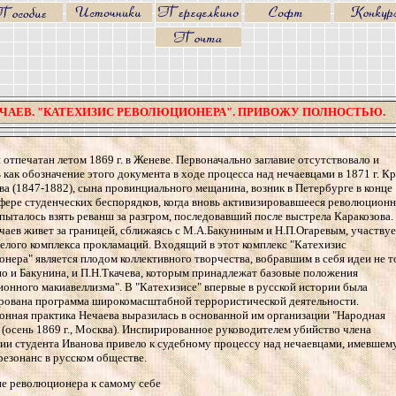
НЕЧАЕВ. "КАТЕХИЗИС РЕВОЛЮЦИОНЕРА". ПРИВОЖУ ПОЛНОСТЬЮ.
 отпечатан летом 1869 г. в Женеве. Первоначально заглавие отсутствовало и
 как обозначение этого документа в ходе процесса над нечаевцами в 1871 г. К
ва (1847-1882), сына провинциального мещанина, возник в Петербурге в конце
осфере студенческих беспорядков, когда вновь активизировавшееся революцион
пыталось взять реванш за разгром, последовавший после выстрела Каракозова.
ечаев живет за границей, сближаясь с М.А.Бакуниным и Н.П.Огаревым, участвуе
елого комплекса прокламаций. Входящий в этот комплекс "Катехизис
нера" является плодом коллективного творчества, вобравшим в себя идеи не т
но и Бакунина, и П.Н.Ткачева, которым принадлежат базовые положения
онного макиавеллизма". В "Катехизисе" впервые в русской истории была
рована программа широкомасштабной террористической деятельности.
нная практика Нечаева выразилась в основанной им организации "Народная
 (осень 1869 г., Москва). Инспирированное руководителем убийство члена
ии студента Иванова привело к судебному процессу над нечаевцами, имевшем
езонанс в русском обществе.
е революционера к самому себе