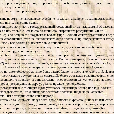
трату революционных сил, потребных на его избавление, и на которую сторону
, так и должен решить.
е революционера к обществу
ятие нового члена, заявившего себя не на словах, а на деле, товариществом не
но иначе, как единодушно.
люционер вступает в государственный, сословный и так называемый образова
ет в нем только с целью его полнейшего, скорейшего разрушения. Он не
нер, если ему чего нибудь жаль в этом мире. Если он может остановиться пер
ием положения, отношения или какого либо человека, принадлежащего к этому
 - все и все должны быть ему равно ненавистны.
для него, если у него есть в нем родственные, дружеские или любовные отнош
олюционер, если они могут остановить его руку.
лью беспощадного разрушения революционер может, и даже часто должен, жит
 притворяясь совсем не тем, что он есть. Революционеры должны проникнуть 
е (?) высшия и средние <сословия>, в купеческую лавку, в церковь, в барский дом
кий, военный, в литературу, в третье отделение и даже в зимний дворец.
это поганое общество должно быть раздроблено на несколько категорий. Перва
 - неотлагаемо осужденных на смерть. Да будет составлен товариществом спис
жденных по порядку их относительной зловредности для успеха революционн
к чтобы предыдущие номера убрались прежде последующих.
составлении такого списка и для установления вышереченаго порядка должно
воваться отнюдь не личным злодейством человека, ни даже ненавистью,
мой им в товариществе или в народе.
йство и эта ненависть могут быть даже отчасти и кремего (?) полезными, спос
ению народного бунта. Должно руководствоваться мерою пользы, которая до
 от его смерти для революционного дела. Итак, прежде всего должны быть
ы люди, особенно вредные для революционной организации, и такие, внезапн