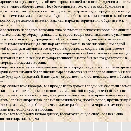
варищества ведь <нет> другой цели, кроме полнейшего освобождения и счасть
о есть чернорабочего люда. Но, убежденные в том, что это освобождение и
ие этого счастья возможно только путем всесокрушающей народной революци
тво всеми силами и средствами будет способствовать к развитию и разобщен
 зол, которые должны вывести, наконец, народ из терпения и побудить его к
ому восстанию.
 революциею народною товарищество разумеет не регламентированное движен
 классическому образу - движение, которое, всегда останавливаясь с уважение
ственностью и перед традициями общественных порядков так называемой
ии и нравственности, до сих пор ограничивалось везде низложением одной
кой формы для замещения ее другою и стремилось создать так называемое
нное государство. Спасительной для народа может быть только та революция
ничтожит в корне всякую государственность и истребит все государственные
 порядки и классы в России.
рищество поэтому не намерено навязывать народу какую бы то ни было орган
удущая организация без сомнения вырабатывается из народного движения и жи
дело будущих поколений. Наше дело - страстное, полное, повсеместное и бесп
ие.
ому, сближаясь с народом, мы прежде всего должны соединиться с теми элеме
жизни, которые со времени основания московской государственной силы не
ли протестовать не на словах, а на деле против всего, что прямо или косвенно 
ством: против дворянства, против чиновничества, против попов, против гилдей
отив кулака мироеда. Соединимся с лихим разбойничьим миром, этим истинны
нным революционером в России.
тить этот мир в одну непобедимую, всесокрушающую силу - вот вся наша
ия, конспирация, задача.