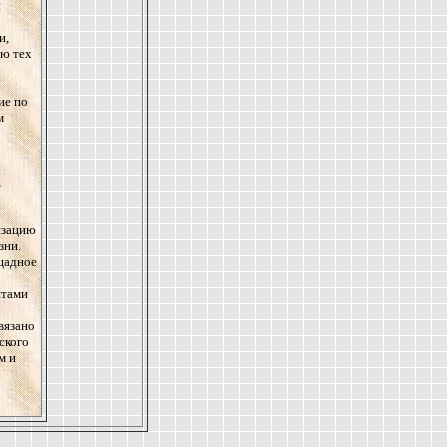
я
и,
ию тех
ие по
м
,
изацию
зни.
ощадное
нтами
связано
ского
м и