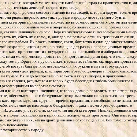
енная смерть которых может навести наибольший страх на правительство и, л
 и энергических деятелей, потрясти его силу.
ая категория должна состоять именно из тех людей, которым даруют только в
бы они рядом зверских поступков довели народ до неотвратимого бунта.
етьей категории принадлежит множество высокопоставленных скотов или личн
ающихся ни особенным умом и энергиею, но пользующихся по положению
м, связями, влиянием и силою. Надо их эксплуатировать всевозможными манер
путать их, сбить их с толку, и, овладев, по возможности, их грязными тайнами,
х своими рабами. Их власть, влияние, связи, богатство и сила сделаются таким 
мой сокровищницею и сильною помощью для разных революционных предпри
ертая категория состоит из государственных честолюбцев и либералов с разны
. С ними можно конспирировать по их программам, делая вид, что слепо следу
ежду тем прибрать их в руки, овладеть всеми их тайнами, скомпрометировать и
ак чтоб возврат был для них невозможен, и их руками и мутить государство.
я категория - доктринеры, конспираторы и революционеры в праздно-глаголю
 на бумаге. Их надо беспрестанно толкать и тянуть вперед, в практичные
ныя заявления, результатом которых будет бесследная гибель большинства и
я революционная выработка немногих.
ая и важная категория - женщины, которых должно разделить на три главных р
стые, обессмысленные и бездушные, которыми можно пользоваться, как третье
 категориею мужчин. Другия - горячия, преданныя, способныя, но не наши, п
работались еще до настоящего безфразного и фактического революционного
. Их должно употреблять, как мужчин пятой категории. Наконец, женщины со
есть вполне посвященныя и принявшия всецело нашу программу. Они нам това
 смотреть на них, как на драгоценнейшее сокровище наше, без помощи кото
ись невозможно.
е товарищества к народу