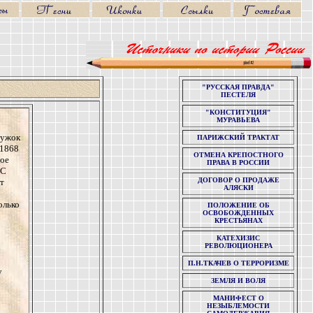
"РУССКАЯ ПРАВДА"
ПЕСТЕЛЯ
"КОНСТИТУЦИЯ"
МУРАВЬЕВА
ружок
ПАРИЖСКИЙ ТРАКТАТ
 1868
ОТМЕНА КРЕПОСТНОГО
ное
ПРАВА В РОССИИ
 С
ДОГОВОР О ПРОДАЖЕ
т
АЛЯСКИ
олько
ПОЛОЖЕНИЕ ОБ
ОСВОБОЖДЕННЫХ
КРЕСТЬЯНАХ
КАТЕХИЗИС
РЕВОЛЮЦИОНЕРА
П.Н.ТКАЧЕВ О ТЕРРОРИЗМЕ
у
ЗЕМЛЯ И ВОЛЯ
МАНИФЕСТ О
НЕЗЫБЛЕМОСТИ