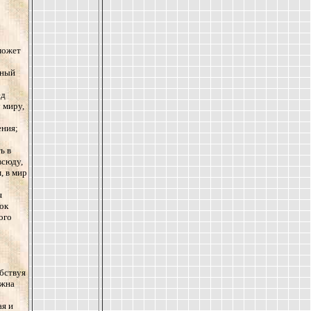
 может
нный
ед
 миру,
ения;
ь в
всюду,
, в мир
я
ок
ого
обствуя
лжна
ая и