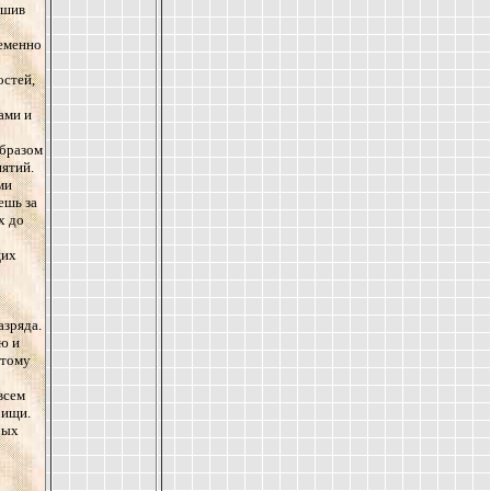
ишив
ременно
остей,
ами и
образом
ятий.
ми
ешь за
х до
щих
азряда.
ю и
отому
всем
рищи.
рых