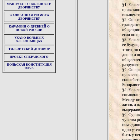
МАНИФЕСТ О ВОЛЬНОСТИ
§1. Револ
ДВОРЯНСТВУ
привязанн
исключит
ЖАЛОВАННАЯ ГРАМОТА
ДВОРЯНСТВУ
§2. Он в г
гражданск
КАРАМЗИН О ДРЕВНЕЙ О
общеприня
НОВОЙ РОССИИ
если он п
УКАЗ О ВОЛЬНЫХ
§3. Револ
ХЛЕБОПАШЦАХ
ее будущи
ТИЛЬЗИТСКИЙ ДОГОВОР
этого, он
денно и н
ПРОЕКТ СПЕРАНСКОГО
обществен
разрушени
ПОЛЬСКАЯ КОНСТИТУЦИЯ
1815 г.
§4. Он пр
проявлени
способств
Безнравст
§5. Револ
сословно-
Между ним
жизнь и н
выдержив
§6. Суров
чувства р
нем едино
одно утеш
быть у не
неутомимо