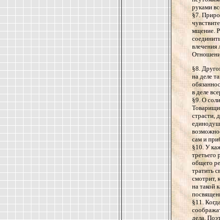
руками вс
§7. Приро
чувствите
мщение. Р
соединить
влечения 
Отношени
§8. Друго
на деле т
обязаннос
в деле вс
§9. О сол
Товарищи
страсти, 
единодушн
возможнос
сам и при
§10. У ка
третьего 
общего ре
тратить с
смотрит, 
на такой 
посвященн
§11. Когд
соображат
дела. Поэ