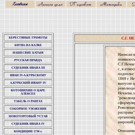
БЕРЕСТЯНЫЕ ГРАМОТЫ
С.Г. 
БИТВА НА КАЛКЕ
НАШЕСВИЕ БАТЫЯ
Написан и
появилось
РУССКАЯ ПРАВДА
С.Г.Нечае
СУДЕБНИК ИВАНА III
г., в атм
подполье 
ИВАН IV-А.КУРБСКОМУ
1869 г. Н
А.КУРБСКИЙ-ИВАНУ IV
выпуске ц
революцио
КОТОШИХИН О ЦАРЕ
Нечаева, 
АЛЕКСЕЕ
"революци
ТАБЕЛЬ О РАНГАХ
сформули
Революцио
СОБОРНОЕ УЛОЖЕНИЕ
расправа"
НОВОТОРГОВЫЙ УСТАВ
организац
широкий р
СУДЕБНИК ИВАНА IV
Отношени
КОНДИЦИИ 1730 г.