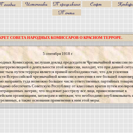
КРЕТ СОВЕТА НАРОДНЫХ КОМИССАРОВ О КРАСНОМ ТЕРРОРЕ.
5 сентября 1918 г.
одных Комиссаров, заслушав доклад председателя Чрезвычайной комиссии по
контрреволюцией о деятельности этой комиссии, находит, что при данной ситу
ие тыла путем террора является прямой необходимостью; что для усиления
сти Всероссийской чрезвычайной комиссии и внесения в нее большей планоме
мо направить туда возможно большее число ответственных партийных товари
одимо обеспечить Советскую Республику от классовых врагов путем изолиро
ентрационных лагерях; что подлежат расстрелу все лица, прикосновенные к
ейским организациям, заговорам и мятежам; что необходимо опубликовывать 
трелянных, а также основания применения к ним этой меры.