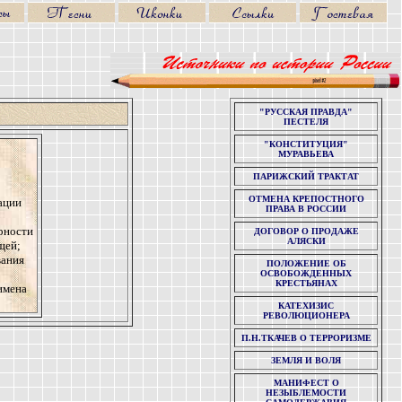
"РУССКАЯ ПРАВДА"
ПЕСТЕЛЯ
"КОНСТИТУЦИЯ"
МУРАВЬЕВА
ПАРИЖСКИЙ ТРАКТАТ
ОТМЕНА КРЕПОСТНОГО
ации
ПРАВА В РОССИИ
рности
ДОГОВОР О ПРОДАЖЕ
АЛЯСКИ
щей;
вания
ПОЛОЖЕНИЕ ОБ
ОСВОБОЖДЕННЫХ
КРЕСТЬЯНАХ
имена
КАТЕХИЗИС
РЕВОЛЮЦИОНЕРА
П.Н.ТКАЧЕВ О ТЕРРОРИЗМЕ
ЗЕМЛЯ И ВОЛЯ
МАНИФЕСТ О
НЕЗЫБЛЕМОСТИ