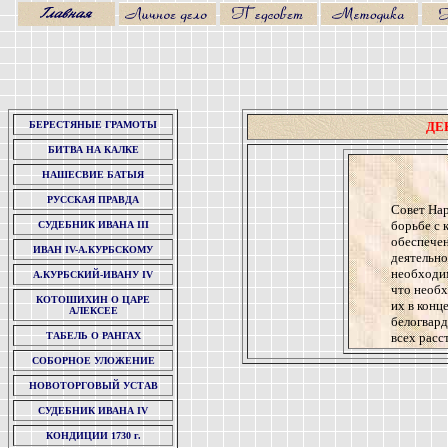
БЕРЕСТЯНЫЕ ГРАМОТЫ
ДЕ
БИТВА НА КАЛКЕ
НАШЕСВИЕ БАТЫЯ
РУССКАЯ ПРАВДА
Совет Нар
борьбе с 
СУДЕБНИК ИВАНА III
обеспечен
ИВАН IV-А.КУРБСКОМУ
деятельно
необходи
А.КУРБСКИЙ-ИВАНУ IV
что необх
КОТОШИХИН О ЦАРЕ
их в конц
АЛЕКСЕЕ
белогвард
ТАБЕЛЬ О РАНГАХ
всех расс
СОБОРНОЕ УЛОЖЕНИЕ
НОВОТОРГОВЫЙ УСТАВ
СУДЕБНИК ИВАНА IV
КОНДИЦИИ 1730 г.