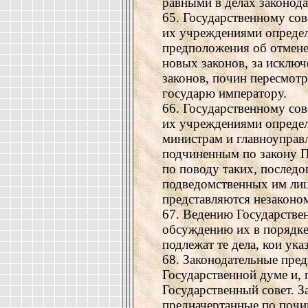
равными в делах законода
65. Государственному сов
их учреждениями определ
предположения об отмене
новых законов, за исклю
законов, почин пересмот
государю императору.
66. Государственному сов
их учреждениями определ
министрам и главноупра
подчиненным по закону П
по поводу таких, последо
подведомственных им лиц 
представляются незаконо
67. Ведению Государстве
обсуждению их в порядке
подлежат те дела, кои ук
68. Законодательные пре
Государственной думе и, 
Государственный совет. 
предначертанные по почин