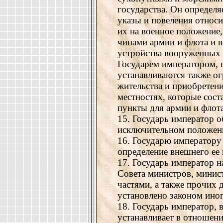
государства. Он определя
указы и повеления относи
их на военное положение
чинами армии и флота и 
устройства вооруженных 
Государем императором, 
устанавливаются также о
жительства и приобретен
местностях, которые сос
пункты для армии и флота
15. Государь император о
исключительном положен
16. Государю императору
определение внешнего ее 
17. Государь император н
Совета министров, мини
частями, а также прочих 
установлено законом иног
18. Государь император, 
устанавливает в отношен