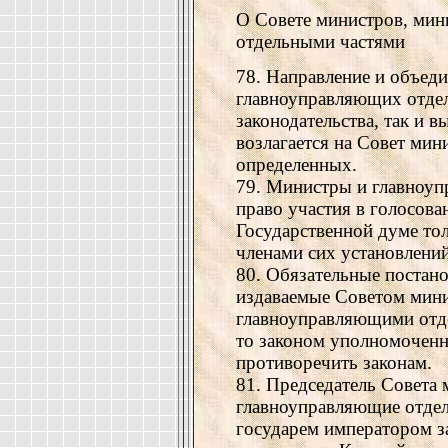
О Совете министров, мин
отдельными частями
78. Направление и объед
главноуправляющих отдел
законодательства, так и 
возлагается на Совет мин
определенных.
79. Министры и главноу
право участия в голосова
Государственной думе тол
членами сих установлений
80. Обязательные постан
издаваемые Советом мини
главноуправляющими отде
то законом уполномоченн
противоречить законам.
81. Председатель Совета
главноуправляющие отдел
государем императором з