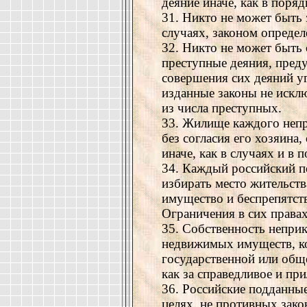
деяние иначе, как в поря
31. Никто не может быть 
случаях, законом опреде
32. Никто не может быть с
преступные деяния, пред
совершения сих деяний у
изданные законы не иск
из числа преступных.
33. Жилище каждого непр
без согласия его хозяина
иначе, как в случаях и в 
34. Каждый российский п
избирать место жительств
имущество и беспрепятств
Ограничения в сих права
35. Собственность непри
недвижимых имуществ, ко
государственной или обще
как за справедливое и пр
36. Российские подданные
целях, не противных зако