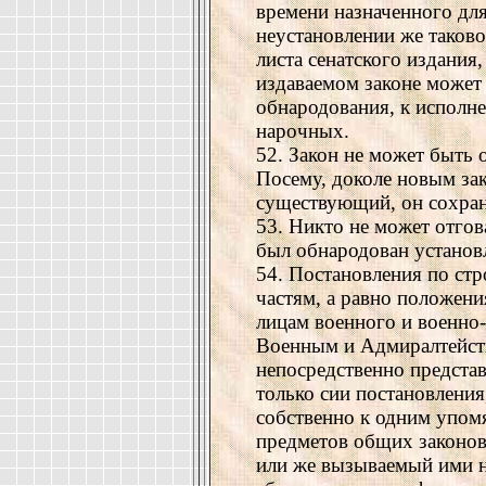
времени назначенного для
неустановлении же таково
листа сенатского издания,
издаваемом законе может 
обнародования, к исполн
нарочных.
52. Закон не может быть о
Посему, доколе новым за
существующий, он сохран
53. Никто не может отгов
был обнародован устано
54. Постановления по стр
частям, а равно положен
лицам военного и военно
Военным и Адмиралтейств
непосредственно предста
только сии постановления
собственно к одним упом
предметов общих законов
или же вызываемый ими 