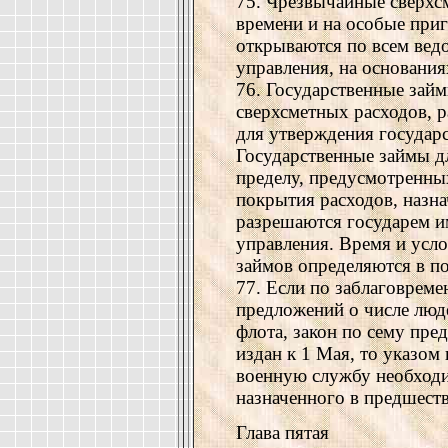
75. Чрезвычайные сверхс
времени и на особые при
открываются по всем вед
управления, на основания
76. Государственные займ
сверхсметных расходов, 
для утверждения государс
Государственные займы дл
пределу, предусмотренных
покрытия расходов, назна
разрешаются государем и
управления. Время и усл
займов определяются в п
77. Если по заблаговрем
предложений о числе люд
флота, закон по сему пре
издан к 1 Мая, то указом
военную службу необходи
назначенного в предшест
Глава пятая