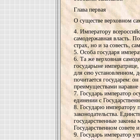
Глава первая
О существе верховном са
4. Императору всероссий
самодержавная власть. Пов
страх, но и за совесть, са
5. Особа государя импера
6. Та же верховная самод
государыне императрице, 
для сею установленном, д
почитается государем: он
преимуществами наравне с
7. Государь император ос
единении с Государствен
8. Государю императору 
законодательства. Единс
государственные законы 
Государственном совете и
9. Государь император ут