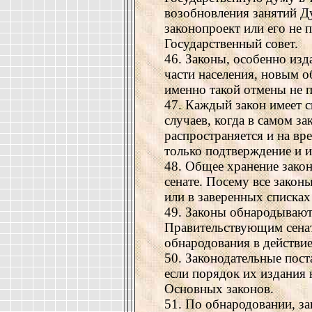
возобновления занятий 
законопроект или его не 
Государственный совет.
46. Законы, особенно изд
части населения, новым о
именно такой отмены не п
47. Каждый закон имеет с
случаев, когда в самом за
распространяется и на вр
только подтверждение и и
48. Общее хранение зако
сенате. Посему все зако
или в заверенных списках
49. Законы обнародывают
Правительствующим сенат
обнародования в действие
50. Законодательные пос
если порядок их издания 
Основных законов.
51. По обнародовании, за