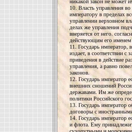
никакой закон не может и
10. Власть управления во
императору в пределах вс
управлении верховном вла
делах же управления подч
вверяется от него. согла
действующим его именем 
11. Государь император, 
издает, в соответствии с 
приведения в действие ра
управления, а равно пове
законов.
12. Государь император е
внешних сношений Россий
державами. Им же опреде
политики Российского гос
13. Государь император о
договоры с иностранными
14. Государь император 
и флота. Ему принадлежит
сухопутными и морскими