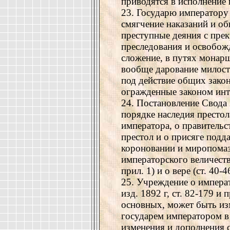
приводятся в исполнение 
23. Государю императору
смягчение наказаний и 
преступные деяния с пре
преследования и освобожд
сложение, в путях монар
вообще дарование милост
под действие общих закон
огражденные законом инт
24. Постановление Свода за
порядке наследия престола
императора, о правительст
престол и о присяге подда
короновании и миропомазан
императорского величества
прил. 1) и о вере (ст. 40
25. Учреждение о императо
изд. 1892 г, ст. 82-179 и 
основных, может быть из
государем императором в
изменения и дополнения 