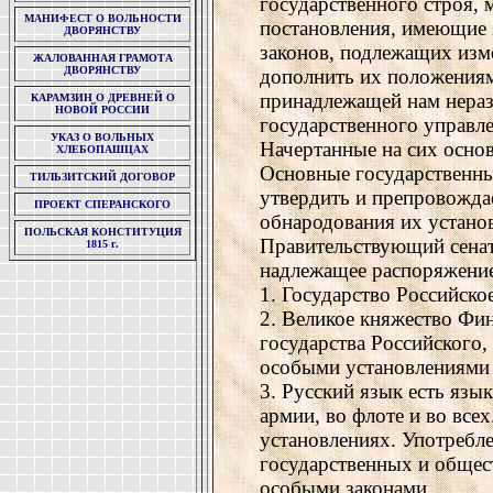
государственного строя, 
МАНИФЕСТ О ВОЛЬНОСТИ
постановления, имеющие 
ДВОРЯНСТВУ
законов, подлежащих изм
ЖАЛОВАННАЯ ГРАМОТА
ДВОРЯНСТВУ
дополнить их положениям
принадлежащей нам нераз
КАРАМЗИН О ДРЕВНЕЙ О
НОВОЙ РОССИИ
государственного управле
УКАЗ О ВОЛЬНЫХ
Начертанные на сих осно
ХЛЕБОПАШЦАХ
Основные государственны
ТИЛЬЗИТСКИЙ ДОГОВОР
утвердить и препровожда
ПРОЕКТ СПЕРАНСКОГО
обнародования их устано
ПОЛЬСКАЯ КОНСТИТУЦИЯ
Правительствующий сенат
1815 г.
надлежащее распоряжение
1. Государство Российско
2. Великое княжество Фин
государства Российского,
особыми установлениями 
3. Русский язык есть язы
армии, во флоте и во все
установлениях. Употребле
государственных и общес
особыми законами.