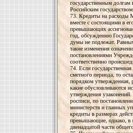
государственным долгам 
Российским государством,
73. Кредиты на расходы 
вместе с состоящими в ег
превышающих ассигновани
год, обсуждению Государс
думы не подлежат. Равны
такие изменения означен
постановлениями Учрежд
соответственно происшед
74. Если государственная
сметного периода, то ост
порядком утвержденная, 
какие обусловливаются и
утверждения узаконений.
росписи, по постановлен
министерств и главных у
кредиты в размерах дейст
превышающие, однако, в м
двенадцатой части общего