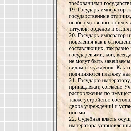
требованиями государств
19. Государь император ж
государственные отличия,
непосредственно определ
титулов, орденов и отлич
20. Государь император и
повеления как в отношен
составляющих, так равно
государевыми, кои, всег
не могут быть завещаемы,
видам отчуждения. Как те
подчиняются платежу нал
21. Государю императору,
принадлежат, согласно У
распоряжения по имущес
также устройство состоя
двора учреждений и уста
оными.
22. Судебная власть осущ
императора установленны