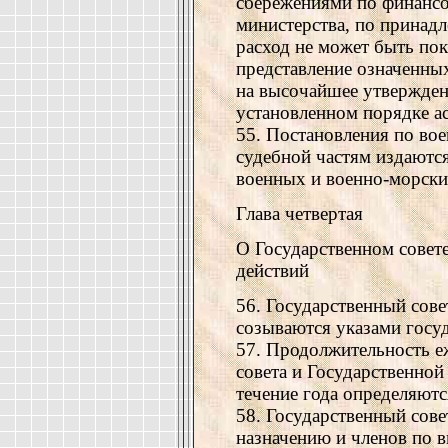
сбережениями по финансо
министерства, по принадл
расход не может быть по
представление означенны
на высочайшее утвержден
установленном порядке ас
55. Постановления по во
судебной частям издаются
военных и военно-морски
Глава четвертая
О Государственном совете
действий
56. Государственный сове
созываются указами госу
57. Продолжительность е
совета и Государственной
течение года определяютс
58. Государственный сов
назначению и членов по 