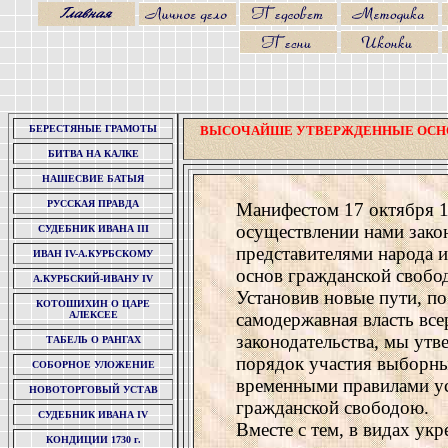
БЕРЕСТЯНЫЕ ГРАМОТЫ
ВЫСОЧАЙШЕ УТВЕРЖДЕННЫЕ ОСНО
БИТВА НА КАЛКЕ
НАШЕСВИЕ БАТЫЯ
РУССКАЯ ПРАВДА
Манифестом 17 октября 1
осуществлении нами закон
СУДЕБНИК ИВАНА III
представителями народа 
ИВАН IV-А.КУРБСКОМУ
основ гражданской свобо
А.КУРБСКИЙ-ИВАНУ IV
Установив новые пути, по
КОТОШИХИН О ЦАРЕ
АЛЕКСЕЕ
самодержавная власть все
законодательства, мы утв
ТАБЕЛЬ О РАНГАХ
порядок участия выборных
СОБОРНОЕ УЛОЖЕНИЕ
временными правилами ус
НОВОТОРГОВЫЙ УСТАВ
гражданской свободою.
СУДЕБНИК ИВАНА IV
Вместе с тем, в видах ук
КОНДИЦИИ 1730 г.