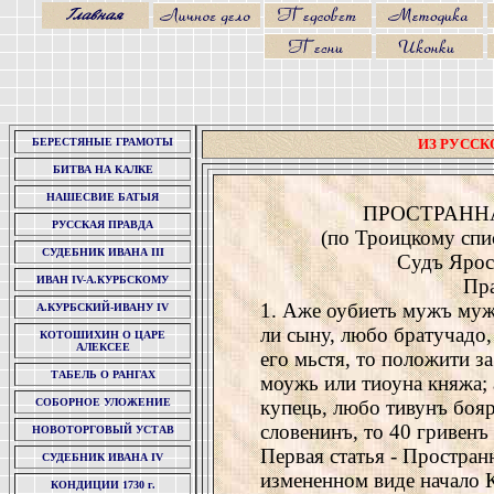
БЕРЕСТЯНЫЕ ГРАМОТЫ
ИЗ РУССК
БИТВА НА КАЛКЕ
НАШЕСВИЕ БАТЫЯ
ПРОСТРАНН
РУССКАЯ ПРАВДА
(по Троицкому спи
СУДЕБНИК ИВАНА III
Судъ Ярос
ИВАН IV-А.КУРБСКОМУ
Пра
1. Аже оубиеть мужъ мужа
А.КУРБСКИЙ-ИВАНУ IV
ли сыну, любо братучадо,
КОТОШИХИН О ЦАРЕ
АЛЕКСЕЕ
его мьстя, то положити за
ТАБЕЛЬ О РАНГАХ
моужь или тиоуна княжа; 
СОБОРНОЕ УЛОЖЕНИЕ
купець, любо тивунъ бояр
словенинъ, то 40 гривенъ 
НОВОТОРГОВЫЙ УСТАВ
Первая статья - Простран
СУДЕБНИК ИВАНА IV
измененном виде начало 
КОНДИЦИИ 1730 г.