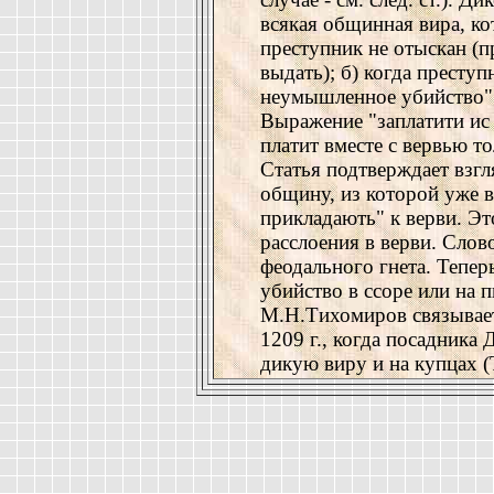
всякая общинная вира, кот
преступник не отыскан (
выдать); б) когда престу
неумышленное убийство" (
Выражение "заплатити ис 
платит вместе с вервью то
Статья подтверждает взгля
общину, из которой уже 
прикладають" к верви. Э
расслоения в верви. Слов
феодального гнета. Теперь
убийство в ссоре или на п
М.Н.Тихомиров связывает
1209 г., когда посадника 
дикую виру и на купцах (