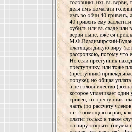
головникъ ихъ въ верви, 
деля имъ помагати головн
имъ во обчи 40 гривенъ, 
40 гривенъ ему заплатити
оубилъ или въ сваде или в
верви ныне, иже ся прик
М.Ф.Владимирский-Буданов
платящая дикую виру (ког
рассрочкою, потому что е
Но если преступник наход
преступнику, или тоже пл
(преступник) прикладывае
поруке); но общая уплата 
а не головничество (возн
которое уплачивает один у
гривен, то преступник пла
часть (по рассчету членов
т.е. с помощью верви, к 
платит только в таком слу
на пиру открыто (неумыш
случае - см. след. ст.). 