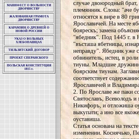
случае двоюродный брат, т
МАНИФЕСТ О ВОЛЬНОСТИ
племянник. Слова: "аче б
ДВОРЯНСТВУ
относятся к вире в 80 гр
ЖАЛОВАННАЯ ГРАМОТА
ДВОРЯНСТВУ
Ярославичей. На месте я
КАРАМЗИН О ДРЕВНЕЙ О
боярескъ; замена объясн
НОВОЙ РОССИИ
"ябедник". Под 1445 г. в
УКАЗ О ВОЛЬНЫХ
ХЛЕБОПАШЦАХ
"въсташа ябетницы, изнар
неправду". Ябедник уже с
ТИЛЬЗИТСКИЙ ДОГОВОР
обвинитель, истец, в рол
ПРОЕКТ СПЕРАНСКОГО
тиуны. Младшие дружинни
ПОЛЬСКАЯ КОНСТИТУЦИЯ
1815 г.
боярским тиунам. Заглав
соответствует содержани
Ярославичей и Владимир
2. По Ярославе же паки с
Святославъ, Всеволодъ и 
Никифоръ, и отложиша оуб
выкупати; а ино все якож
оуставиша.
Статья основана на тексте
изменении. Коснячько, П