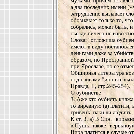
мужами, причем оставлены
а два последних имени (
затруднение вызывает сло
обозначает только то, что
собрались, может быть, и
съезде ничего не известно
Слова: "отложиша оубиени
имеют в виду постановле
деньгами даже за убийств
образом, по Пространной
при Ярославе, но ее отме
Обширная литература воз
под словами "ино все яко
Правда, II, стр.245-254).
О оубиистве
3. Аже кто оубиеть княжа
то виревную (а) платити, 
гривенъ; паки ли людинъ,
К ст. 3. а) В Син. "вирьв
в Пушк. также "вервьноую
Вира платится в случае от