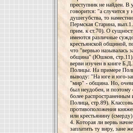
преступник не найден. В 
говорится: "а случится у
душегубства, то наместни
Пермская Старина, вып.1.
прим. к ст.70). О сущнос
имеются различные сужден
крестьянской общиной, п
что "вервью называлась за
община" (Юшков, стр.11)
верви изучен в книге Б.Д
Полицы. На примере Пол
выводу: "На юге и юго-за
"мир" - община. Но, очев
был неудобен, и поэтому 
более распространенным 
Полица, стр.89). Классовы
противоположения княжег
или крестьянину (смерду)
4. Которая ли вервь начне
заплатить ту виру, зане ж